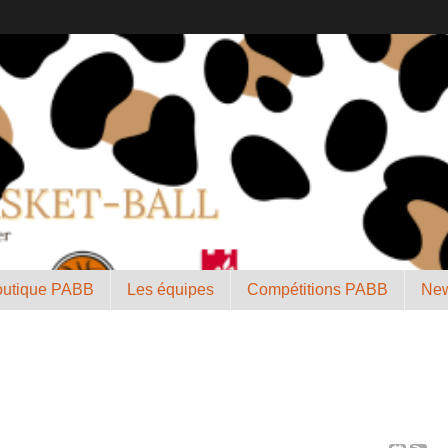
outique PABB
Les équipes
Compétitions PABB
New