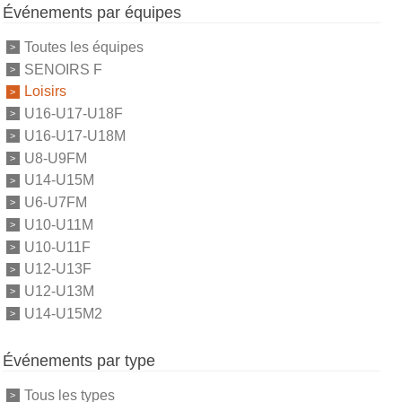
Événements par équipes
Toutes les équipes
SENOIRS F
Loisirs
U16-U17-U18F
U16-U17-U18M
U8-U9FM
U14-U15M
U6-U7FM
U10-U11M
U10-U11F
U12-U13F
U12-U13M
U14-U15M2
Événements par type
Tous les types