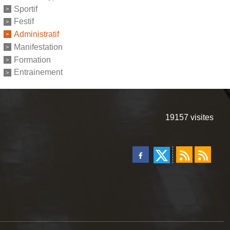
Sportif
Festif
Administratif
Manifestation
Formation
Entrainement
19157
visites