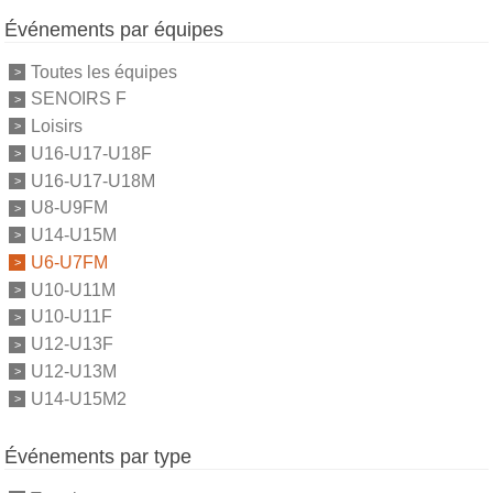
Événements par équipes
Toutes les équipes
SENOIRS F
Loisirs
U16-U17-U18F
U16-U17-U18M
U8-U9FM
U14-U15M
U6-U7FM
U10-U11M
U10-U11F
U12-U13F
U12-U13M
U14-U15M2
Événements par type