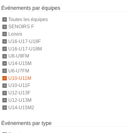
Événements par équipes
Toutes les équipes
SENOIRS F
Loisirs
U16-U17-U18F
U16-U17-U18M
U8-U9FM
U14-U15M
U6-U7FM
U10-U11M
U10-U11F
U12-U13F
U12-U13M
U14-U15M2
Événements par type