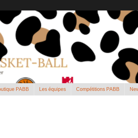
outique PABB
Les équipes
Compétitions PABB
New